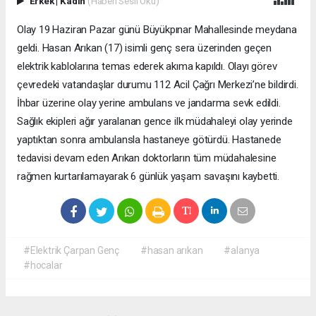
Erkek
|
Kadın
(Haberi Sesli Oku)
Olay 19 Haziran Pazar günü Büyükpınar Mahallesinde meydana
geldi. Hasan Arıkan (17) isimli genç sera üzerinden geçen
elektrik kablolarına temas ederek akıma kapıldı. Olayı görev
çevredeki vatandaşlar durumu 112 Acil Çağrı Merkezi’ne bildirdi.
İhbar üzerine olay yerine ambulans ve jandarma sevk edildi.
Sağlık ekipleri ağır yaralanan gence ilk müdahaleyi olay yerinde
yaptıktan sonra ambulansla hastaneye götürdü. Hastanede
tedavisi devam eden Arıkan doktorların tüm müdahalesine
rağmen kurtarılamayarak 6 günlük yaşam savaşını kaybetti.
#Elektrik Çarpan Genç
#hasan arıkan
#alanya
#hocalar