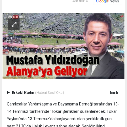
ABONE OL
Erkek
|
Kadın
(Haberi Sesli Oku)
Çamlıcalılar Yardımlaşma ve Dayanışma Derneği tarafından 13-
14 Temmuz tarihlerinde ‘Tokar Şenlikleri’ düzenlenecek. Tokar
Yaylası’nda 13 Temmuz’da başlayacak olan şenlikte ilk gün
saat 21.30’da Haluk Levent sahne alacak. Şenliğin ikinci