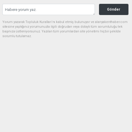
Gönder
Yorum yazarak Topluluk Kuralları’nı kabul etmiş bulunuyor ve alanyakenthaber.com
sitesine yaptığınız yorumunuzla ilgili doğrudan veya dolaylı tüm sorumluluğu tek
başınıza üstleniyorsunuz. Yazılan tüm yorumlardan site yönetimi hiçbir şekilde
sorumlu tutulamaz.