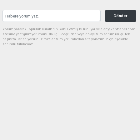
Gönder
Yorum yazarak Topluluk Kuralları’nı kabul etmiş bulunuyor ve alanyakenthaber.com
sitesine yaptığınız yorumunuzla ilgili doğrudan veya dolaylı tüm sorumluluğu tek
başınıza üstleniyorsunuz. Yazılan tüm yorumlardan site yönetimi hiçbir şekilde
sorumlu tutulamaz.