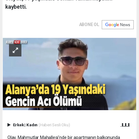
kaybetti.
ABONE OL
Erkek
|
Kadın
(Haberi Sesli Oku)
Olay, Mahmutlar Mahallesi’nde bir apartmanın balkonunda