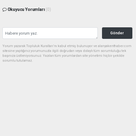
Okuyucu Yorumları
(0)
Gönder
Yorum yazarak Topluluk Kuralları’nı kabul etmiş bulunuyor ve alanyakenthaber.com
sitesine yaptığınız yorumunuzla ilgili doğrudan veya dolaylı tüm sorumluluğu tek
başınıza üstleniyorsunuz. Yazılan tüm yorumlardan site yönetimi hiçbir şekilde
sorumlu tutulamaz.