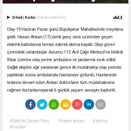
Erkek
|
Kadın
(Haberi Sesli Oku)
Olay 19 Haziran Pazar günü Büyükpınar Mahallesinde meydana
geldi. Hasan Arıkan (17) isimli genç sera üzerinden geçen
elektrik kablolarına temas ederek akıma kapıldı. Olayı görev
çevredeki vatandaşlar durumu 112 Acil Çağrı Merkezi’ne bildirdi.
İhbar üzerine olay yerine ambulans ve jandarma sevk edildi.
Sağlık ekipleri ağır yaralanan gence ilk müdahaleyi olay yerinde
yaptıktan sonra ambulansla hastaneye götürdü. Hastanede
tedavisi devam eden Arıkan doktorların tüm müdahalesine
rağmen kurtarılamayarak 6 günlük yaşam savaşını kaybetti.
#Elektrik Çarpan Genç
#hasan arıkan
#alanya
#hocalar