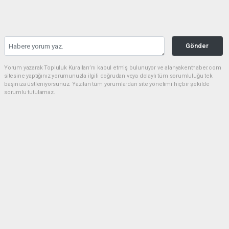
Gönder
Yorum yazarak Topluluk Kuralları’nı kabul etmiş bulunuyor ve alanyakenthaber.com
sitesine yaptığınız yorumunuzla ilgili doğrudan veya dolaylı tüm sorumluluğu tek
başınıza üstleniyorsunuz. Yazılan tüm yorumlardan site yönetimi hiçbir şekilde
sorumlu tutulamaz.