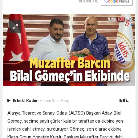
ABONE OL
Erkek
|
Kadın
(Haberi Sesli Oku)
Alanya Ticaret ve Sanayi Odası (ALTSO) Başkan Adayı Bilal
Gömeç, seçime sayılı günler kala bir taraftan da ekibine yeni
isimleri dahil etmeyi sürdürüyor. Gömeç, son olarak ekibine
Klass Group Yönetim Kurulu Başkanı Muzaffer Barcın’ı dahil