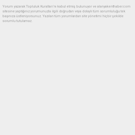
Yorum yazarak Topluluk Kuralları’nı kabul etmiş bulunuyor ve alanyakenthaber.com
sitesine yaptığınız yorumunuzla ilgili doğrudan veya dolaylı tüm sorumluluğu tek
başınıza üstleniyorsunuz. Yazılan tüm yorumlardan site yönetimi hiçbir şekilde
sorumlu tutulamaz.