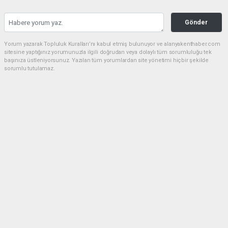
Gönder
Yorum yazarak Topluluk Kuralları’nı kabul etmiş bulunuyor ve alanyakenthaber.com
sitesine yaptığınız yorumunuzla ilgili doğrudan veya dolaylı tüm sorumluluğu tek
başınıza üstleniyorsunuz. Yazılan tüm yorumlardan site yönetimi hiçbir şekilde
sorumlu tutulamaz.