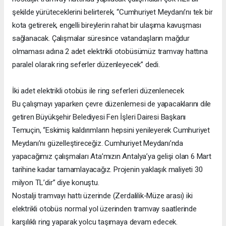
şekilde yürüteceklerini belirterek, “Cumhuriyet Meydanı’nı tek bir
kota getirerek, engelli bireylerin rahat bir ulaşıma kavuşması
sağlanacak. Çalışmalar süresince vatandaşların mağdur
olmaması adına 2 adet elektrikli otobüsümüz tramvay hattına
paralel olarak ring seferler düzenleyecek” dedi.
İki adet elektrikli otobüs ile ring seferleri düzenlenecek
Bu çalışmayı yaparken çevre düzenlemesi de yapacaklarını dile
getiren Büyükşehir Belediyesi Fen İşleri Dairesi Başkanı
Temuçin, “Eskimiş kaldırımların hepsini yenileyerek Cumhuriyet
Meydanı’nı güzelleştireceğiz. Cumhuriyet Meydanı’nda
yapacağımız çalışmaları Ata’mızın Antalya’ya gelişi olan 6 Mart
tarihine kadar tamamlayacağız. Projenin yaklaşık maliyeti 30
milyon TL’dir” diye konuştu.
Nostalji tramvayı hattı üzerinde (Zerdalilik-Müze arası) iki
elektrikli otobüs normal yol üzerinden tramvay saatlerinde
karşılıklı ring yaparak yolcu taşımaya devam edecek.