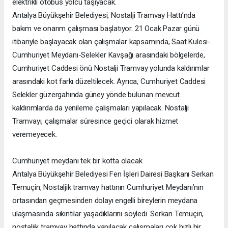
elektrikli otobüs yolcu taşıyacak.
Antalya Büyükşehir Belediyesi, Nostalji Tramvay Hattı’nda
bakım ve onarım çalışması başlatıyor. 21 Ocak Pazar günü
itibariyle başlayacak olan çalışmalar kapsamında, Saat Kulesi-
Cumhuriyet Meydanı-Selekler Kavşağı arasındaki bölgelerde,
Cumhuriyet Caddesi önü Nostalji Tramvay yolunda kaldırımlar
arasındaki kot farkı düzeltilecek. Ayrıca, Cumhuriyet Caddesi
Selekler güzergahında güney yönde bulunan mevcut
kaldırımlarda da yenileme çalışmaları yapılacak. Nostalji
Tramvayı, çalışmalar süresince geçici olarak hizmet
veremeyecek.
Cumhuriyet meydanı tek bir kotta olacak
Antalya Büyükşehir Belediyesi Fen İşleri Dairesi Başkanı Serkan
Temuçin, Nostaljik tramvay hattının Cumhuriyet Meydanı’nın
ortasından geçmesinden dolayı engelli bireylerin meydana
ulaşmasında sıkıntılar yaşadıklarını söyledi. Serkan Temuçin,
nostaljik tramvay hattında yapılacak çalışmaları çok hızlı bir