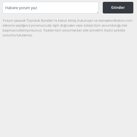
Gönder
Yorum yazarak Topluluk Kuralları’nı kabul etmiş bulunuyor ve alanyakenthaber.com
sitesine yaptığınız yorumunuzla ilgili doğrudan veya dolaylı tüm sorumluluğu tek
başınıza üstleniyorsunuz. Yazılan tüm yorumlardan site yönetimi hiçbir şekilde
sorumlu tutulamaz.