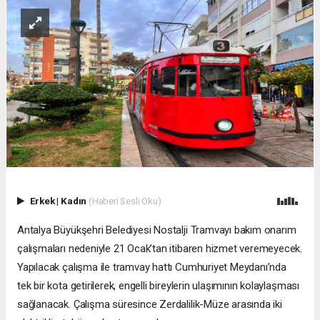
Erkek
|
Kadın
(Haberi Sesli Oku)
Antalya Büyükşehri Belediyesi Nostalji Tramvayı bakım onarım
çalışmaları nedeniyle 21 Ocak’tan itibaren hizmet veremeyecek.
Yapılacak çalışma ile tramvay hattı Cumhuriyet Meydanı’nda
tek bir kota getirilerek, engelli bireylerin ulaşımının kolaylaşması
sağlanacak. Çalışma süresince Zerdalilik-Müze arasında iki