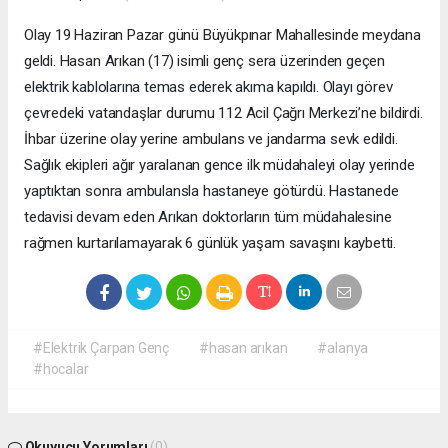
Olay 19 Haziran Pazar günü Büyükpınar Mahallesinde meydana
geldi. Hasan Arıkan (17) isimli genç sera üzerinden geçen
elektrik kablolarına temas ederek akıma kapıldı. Olayı görev
çevredeki vatandaşlar durumu 112 Acil Çağrı Merkezi’ne bildirdi.
İhbar üzerine olay yerine ambulans ve jandarma sevk edildi.
Sağlık ekipleri ağır yaralanan gence ilk müdahaleyi olay yerinde
yaptıktan sonra ambulansla hastaneye götürdü. Hastanede
tedavisi devam eden Arıkan doktorların tüm müdahalesine
rağmen kurtarılamayarak 6 günlük yaşam savaşını kaybetti.
#Elektrik Çarpan Genç
#hasan arıkan
#alanya
#hocalar
Okuyucu Yorumları
(0)