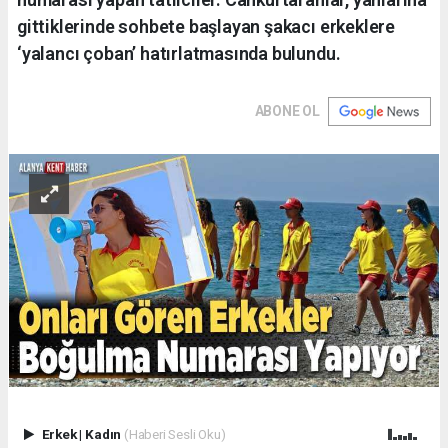
gittiklerinde sohbete başlayan şakacı erkeklere
‘yalancı çoban’ hatırlatmasında bulundu.
ABONE OL
Erkek
|
Kadın
(Haberi Sesli Oku)