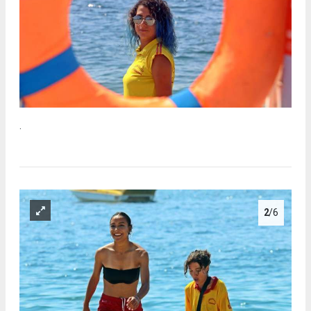
.
2
/6