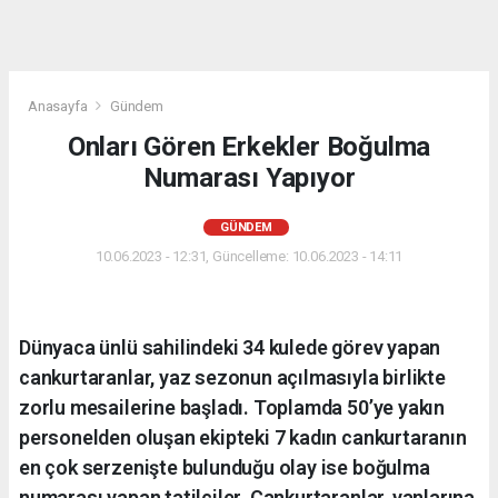
Anasayfa
Gündem
Onları Gören Erkekler Boğulma
Numarası Yapıyor
GÜNDEM
10.06.2023 - 12:31, Güncelleme: 10.06.2023 - 14:11
Dünyaca ünlü sahilindeki 34 kulede görev yapan
cankurtaranlar, yaz sezonun açılmasıyla birlikte
zorlu mesailerine başladı. Toplamda 50’ye yakın
personelden oluşan ekipteki 7 kadın cankurtaranın
en çok serzenişte bulunduğu olay ise boğulma
numarası yapan tatilciler. Cankurtaranlar, yanlarına