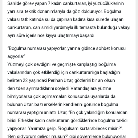
Sahilde görev yapan 7 kadın cankurtaran, iyi yüzücülüklerinin
yanı sıra teknik donanımlarıyla da göz dolduruyor. Boğulma
vakası tatbikatında su da çırpınan kadına kısa sürede ulaşan
cankurtaran, can simidi yardımıyla ilk temasta bulunduğu vakayı
aynı süre içerisinde kıyıya ulaştırmayı başardı.
“Boğulma numarası yapıyorlar, yanına gidince sohbet konusu
açıyorlar”
Yüzmeyi çok sevdiğini ve geçmişte karşılaştığı boğulma
vakalarından çok etkilendiği için cankurtaranlığa başladığını
belirten 22 yaşındaki Perihan Uzar, gözlerini bir an olsun
denizden ayırmadıklarını söyledi. Vatandaşlara yüzme
bilmiyorlarsa çok açılmamaları konusunda uyarılarda da
bulunan Uzar, bazı erkeklerin kendilerini görünce boğulma
numarası yaptığını anlattı. Uzar, “En çok yakındığım konulardan
birisi. Erkekler kadın cankurtaran gördüklerinde boğulma taklidi
yapıyorlar. Yanımıza gelip, ‘Boğulsam kurtarabilecek misin?’,
‘Ben gidiyorum geliyor musun?’ gibi söylemlerde bulunuyorlar.