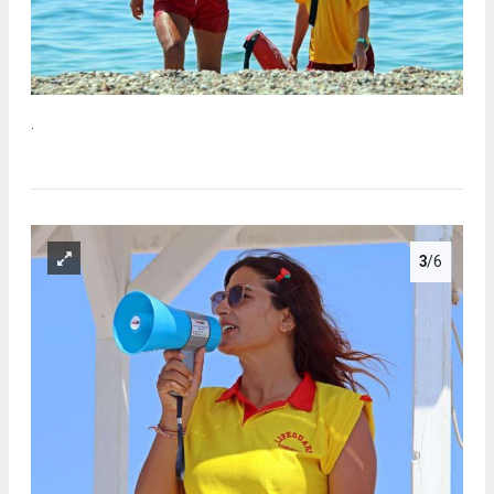
.
3
/6