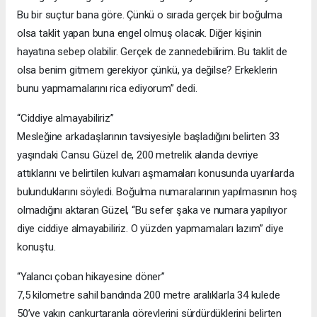
Bu bir suçtur bana göre. Çünkü o sırada gerçek bir boğulma
olsa taklit yapan buna engel olmuş olacak. Diğer kişinin
hayatına sebep olabilir. Gerçek de zannedebilirim. Bu taklit de
olsa benim gitmem gerekiyor çünkü, ya değilse? Erkeklerin
bunu yapmamalarını rica ediyorum” dedi.
“Ciddiye almayabiliriz”
Mesleğine arkadaşlarının tavsiyesiyle başladığını belirten 33
yaşındaki Cansu Güzel de, 200 metrelik alanda devriye
attıklarını ve belirtilen kulvarı aşmamaları konusunda uyarılarda
bulunduklarını söyledi. Boğulma numaralarının yapılmasının hoş
olmadığını aktaran Güzel, “Bu sefer şaka ve numara yapılıyor
diye ciddiye almayabiliriz. O yüzden yapmamaları lazım” diye
konuştu.
“Yalancı çoban hikayesine döner”
7,5 kilometre sahil bandında 200 metre aralıklarla 34 kulede
50’ye yakın cankurtaranla görevlerini sürdürdüklerini belirten