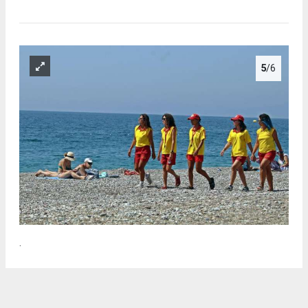
5
/6
.