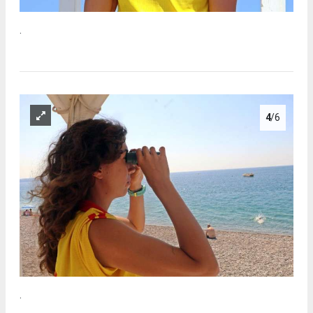
.
4
/6
.