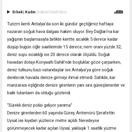
Erkek
|
Kadın
(Haberi Sesli Oku)
Turizm kenti Antalya’da son iki gündür geçtiğimiz haftaya
nazaran soğuk hava dalgası hakim oluyor. Bey Dağları’na kar
yağışının başlamasıyla birlikte kentte sıcaklık 5 derece kadar
düşüp bugün öğle saatlerinde 15 derece, nem oranı yüzde 32,
deniz suyu sıcaklığı ise 20 derece olarak ölçüldü. Soğuk
havadan dolayı Konyaaltı Sahili’nde boşluklar göze çarparken,
deniz tutkunu bazı vatandaşlar ise Antalya’ya göre soğuk
denilecek havada denize girmeyi ihmal etmedi. Sahilde, kar
manzarası eşliğinde denize girenlerin yanı sıra güneşlenenler ve
balık tutanların da olduğu gözlendi.
“Sürekli deniz polisi geliyor yanıma”
Denize girenlerden 60 yaşında Güreş Antrenörü Şerafettin
Uysal ise kıyıdan yüzlerce metre açıldı. Neredeyse
görünmeyecek kadar açılan Uysal, yaklaşık 1 saatlik yüzme