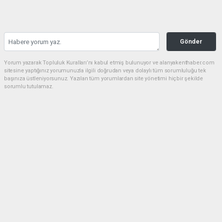
Gönder
Yorum yazarak Topluluk Kuralları’nı kabul etmiş bulunuyor ve alanyakenthaber.com
sitesine yaptığınız yorumunuzla ilgili doğrudan veya dolaylı tüm sorumluluğu tek
başınıza üstleniyorsunuz. Yazılan tüm yorumlardan site yönetimi hiçbir şekilde
sorumlu tutulamaz.