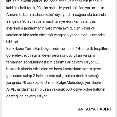
kız ise alevlerin olduğu bölgede anne ve babasının mahsur
kaldığını belirterek, “Bütün mahalle yandı. Lütfen yardım edin.
Annem babam mahsur kaldı” diye yardım çağrısında bulundu.
Yangında 30 ev tedbir amaçlı tahliye edilirken vatandaş
evlerinden jandarmanın yardımıyla ayrıldı. Can kaybı ve
yaralanan kimsenin olmadığı yangında yanan ev bulunmadığı
bildirildi.
Serik ilçesi Yumaklar bölgesinde dün saat 14.00’te ilk tespitlere
göre elektrik direğinin devrilmesi sonucu çıkan yangının
tamamen söndürülmesi için çalışmalar devam ediyor. 60
hektarlık alanda etkili olan ve hava karardıktan sonra gece
görüşüne sahip 2 helikopterin çalışmalara destek verdiği
yangında 70 arazöz ile Orman Bölge Müdürlüğü yer ekipleri,
AFAD, jandarmadan oluşan yaklaşık 500 kişiye bölge halkının
desteği de devam ediyor.
ANTALYA HABERİ