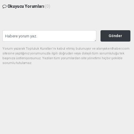
Okuyucu Yorumları
(0)
Gönder
Yorum yazarak Topluluk Kuralları’nı kabul etmiş bulunuyor ve alanyakenthaber.com
sitesine yaptığınız yorumunuzla ilgili doğrudan veya dolaylı tüm sorumluluğu tek
başınıza üstleniyorsunuz. Yazılan tüm yorumlardan site yönetimi hiçbir şekilde
sorumlu tutulamaz.