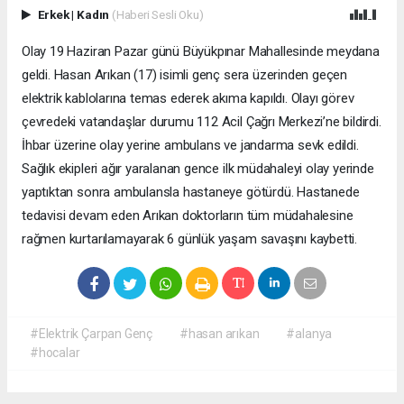
Erkek
|
Kadın
(Haberi Sesli Oku)
Olay 19 Haziran Pazar günü Büyükpınar Mahallesinde meydana
geldi. Hasan Arıkan (17) isimli genç sera üzerinden geçen
elektrik kablolarına temas ederek akıma kapıldı. Olayı görev
çevredeki vatandaşlar durumu 112 Acil Çağrı Merkezi’ne bildirdi.
İhbar üzerine olay yerine ambulans ve jandarma sevk edildi.
Sağlık ekipleri ağır yaralanan gence ilk müdahaleyi olay yerinde
yaptıktan sonra ambulansla hastaneye götürdü. Hastanede
tedavisi devam eden Arıkan doktorların tüm müdahalesine
rağmen kurtarılamayarak 6 günlük yaşam savaşını kaybetti.
#Elektrik Çarpan Genç
#hasan arıkan
#alanya
#hocalar