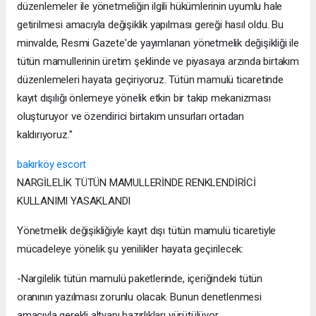
düzenlemeler ile yönetmeliğin ilgili hükümlerinin uyumlu hale
getirilmesi amacıyla değişiklik yapılması gereği hasıl oldu. Bu
minvalde, Resmi Gazete'de yayımlanan yönetmelik değişikliği ile
tütün mamullerinin üretim şeklinde ve piyasaya arzında birtakım
düzenlemeleri hayata geçiriyoruz. Tütün mamulü ticaretinde
kayıt dışılığı önlemeye yönelik etkin bir takip mekanizması
oluşturuyor ve özendirici birtakım unsurları ortadan
kaldırıyoruz."
bakırköy escort
NARGİLELİK TÜTÜN MAMULLERİNDE RENKLENDİRİCİ
KULLANIMI YASAKLANDI
Yönetmelik değişikliğiyle kayıt dışı tütün mamulü ticaretiyle
mücadeleye yönelik şu yenilikler hayata geçirilecek:
-Nargilelik tütün mamulü paketlerinde, içeriğindeki tütün
oranının yazılması zorunlu olacak. Bunun denetlenmesi
amacıyla gerekli altyapı hazırlıkları yürütülüyor.