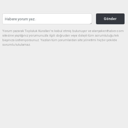
Gönder
Yorum yazarak Topluluk Kuralları’nı kabul etmiş bulunuyor ve alanyakenthaber.com
sitesine yaptığınız yorumunuzla ilgili doğrudan veya dolaylı tüm sorumluluğu tek
başınıza üstleniyorsunuz. Yazılan tüm yorumlardan site yönetimi hiçbir şekilde
sorumlu tutulamaz.