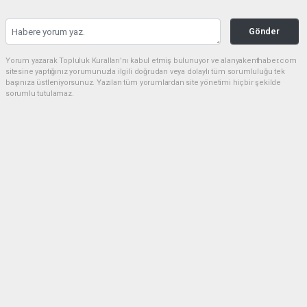
Gönder
Yorum yazarak Topluluk Kuralları’nı kabul etmiş bulunuyor ve alanyakenthaber.com
sitesine yaptığınız yorumunuzla ilgili doğrudan veya dolaylı tüm sorumluluğu tek
başınıza üstleniyorsunuz. Yazılan tüm yorumlardan site yönetimi hiçbir şekilde
sorumlu tutulamaz.