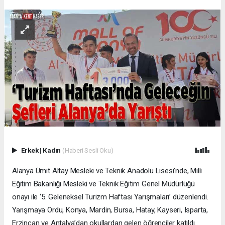
Erkek
|
Kadın
(Haberi Sesli Oku)
Alanya Ümit Altay Mesleki ve Teknik Anadolu Lisesi’nde, Milli
Eğitim Bakanlığı Mesleki ve Teknik Eğitim Genel Müdürlüğü
onayı ile ‘5. Geleneksel Turizm Haftası Yarışmaları’ düzenlendi.
Yarışmaya Ordu, Konya, Mardin, Bursa, Hatay, Kayseri, Isparta,
Erzincan ve Antalya’dan okullardan gelen öğrenciler katıldı.