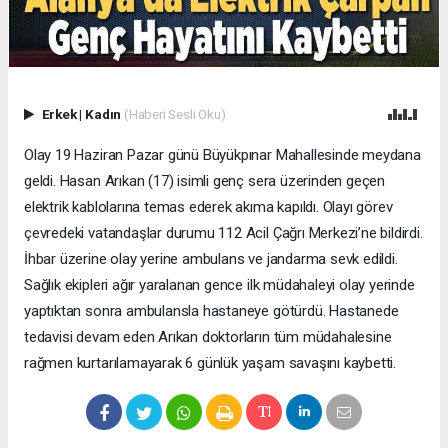
Erkek
|
Kadın
(Haberi Sesli Oku)
Olay 19 Haziran Pazar günü Büyükpınar Mahallesinde meydana
geldi. Hasan Arıkan (17) isimli genç sera üzerinden geçen
elektrik kablolarına temas ederek akıma kapıldı. Olayı görev
çevredeki vatandaşlar durumu 112 Acil Çağrı Merkezi’ne bildirdi.
İhbar üzerine olay yerine ambulans ve jandarma sevk edildi.
Sağlık ekipleri ağır yaralanan gence ilk müdahaleyi olay yerinde
yaptıktan sonra ambulansla hastaneye götürdü. Hastanede
tedavisi devam eden Arıkan doktorların tüm müdahalesine
rağmen kurtarılamayarak 6 günlük yaşam savaşını kaybetti.