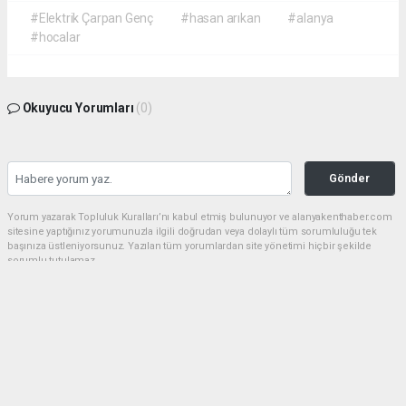
#Elektrik Çarpan Genç
#hasan arıkan
#alanya
#hocalar
Okuyucu Yorumları
(0)
Gönder
Yorum yazarak Topluluk Kuralları’nı kabul etmiş bulunuyor ve alanyakenthaber.com
sitesine yaptığınız yorumunuzla ilgili doğrudan veya dolaylı tüm sorumluluğu tek
başınıza üstleniyorsunuz. Yazılan tüm yorumlardan site yönetimi hiçbir şekilde
sorumlu tutulamaz.
haber paketi
haber scripti
haber yazılımı
Tüm hakları saklı tutulmaktadır.Copyright 2026©