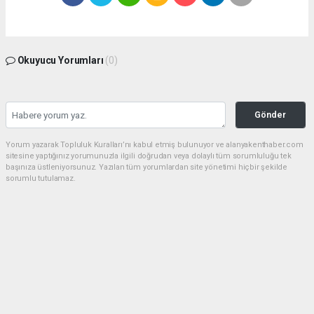
Okuyucu Yorumları
(0)
Gönder
Yorum yazarak Topluluk Kuralları’nı kabul etmiş bulunuyor ve alanyakenthaber.com
sitesine yaptığınız yorumunuzla ilgili doğrudan veya dolaylı tüm sorumluluğu tek
başınıza üstleniyorsunuz. Yazılan tüm yorumlardan site yönetimi hiçbir şekilde
sorumlu tutulamaz.