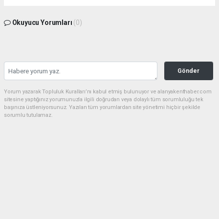
Okuyucu Yorumları
(0)
Gönder
Yorum yazarak Topluluk Kuralları’nı kabul etmiş bulunuyor ve alanyakenthaber.com
sitesine yaptığınız yorumunuzla ilgili doğrudan veya dolaylı tüm sorumluluğu tek
başınıza üstleniyorsunuz. Yazılan tüm yorumlardan site yönetimi hiçbir şekilde
sorumlu tutulamaz.