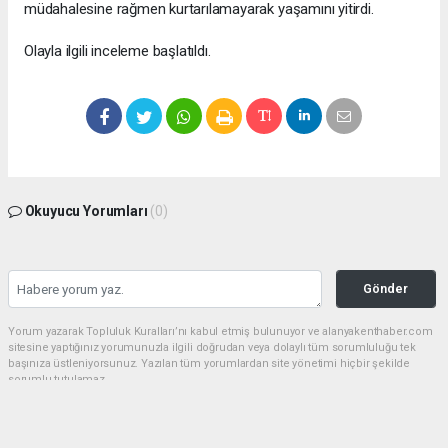
müdahalesine rağmen kurtarılamayarak yaşamını yitirdi.
Olayla ilgili inceleme başlatıldı.
Okuyucu Yorumları
(0)
Gönder
Yorum yazarak Topluluk Kuralları’nı kabul etmiş bulunuyor ve alanyakenthaber.com
sitesine yaptığınız yorumunuzla ilgili doğrudan veya dolaylı tüm sorumluluğu tek
başınıza üstleniyorsunuz. Yazılan tüm yorumlardan site yönetimi hiçbir şekilde
sorumlu tutulamaz.