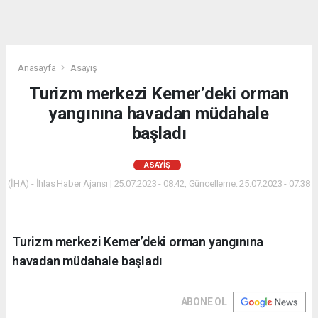
Anasayfa
Asayiş
Turizm merkezi Kemer’deki orman
yangınına havadan müdahale
başladı
ASAYIŞ
(İHA) - İhlas Haber Ajansı | 25.07.2023 - 08:42, Güncelleme: 25.07.2023 - 07:38
Turizm merkezi Kemer’deki orman yangınına
havadan müdahale başladı
ABONE OL