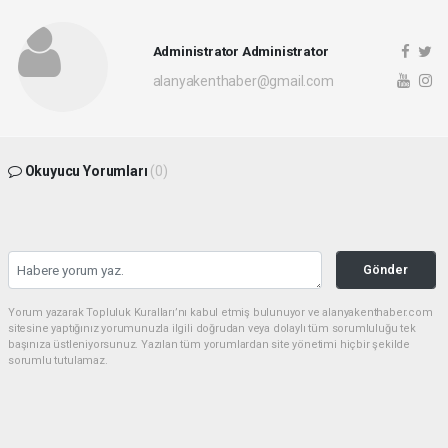
Administrator Administrator
alanyakenthaber@gmail.com
Okuyucu Yorumları
(0)
Gönder
Yorum yazarak Topluluk Kuralları’nı kabul etmiş bulunuyor ve alanyakenthaber.com
sitesine yaptığınız yorumunuzla ilgili doğrudan veya dolaylı tüm sorumluluğu tek
başınıza üstleniyorsunuz. Yazılan tüm yorumlardan site yönetimi hiçbir şekilde
sorumlu tutulamaz.