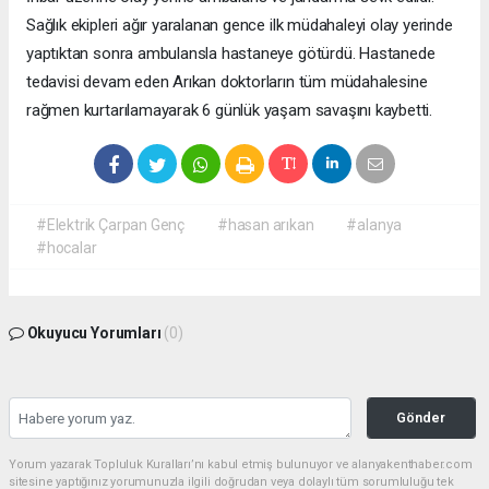
Sağlık ekipleri ağır yaralanan gence ilk müdahaleyi olay yerinde
yaptıktan sonra ambulansla hastaneye götürdü. Hastanede
tedavisi devam eden Arıkan doktorların tüm müdahalesine
rağmen kurtarılamayarak 6 günlük yaşam savaşını kaybetti.
#Elektrik Çarpan Genç
#hasan arıkan
#alanya
#hocalar
Okuyucu Yorumları
(0)
Gönder
Yorum yazarak Topluluk Kuralları’nı kabul etmiş bulunuyor ve alanyakenthaber.com
sitesine yaptığınız yorumunuzla ilgili doğrudan veya dolaylı tüm sorumluluğu tek