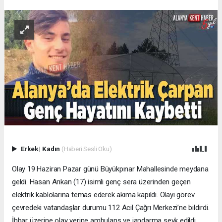
Erkek
|
Kadın
(Haberi Sesli Oku)
Olay 19 Haziran Pazar günü Büyükpınar Mahallesinde meydana
geldi. Hasan Arıkan (17) isimli genç sera üzerinden geçen
elektrik kablolarına temas ederek akıma kapıldı. Olayı görev
çevredeki vatandaşlar durumu 112 Acil Çağrı Merkezi’ne bildirdi.
İhbar üzerine olay yerine ambulans ve jandarma sevk edildi.