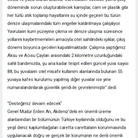
döneminde sorun oluşturabilecek kamışlar, cam ve plastik gibi
her türlü atık toplanıp hayatlarını su içinde geçiren bu türün
denize ulaşmalarındaki tüm engeller kaldırılmaya çalışılıyor.
Yavruların kum yüzeyine çıkma ve denize ulaşma süresince
yollarını kaybetmemeleri amacıyla otel sahilindeki ışıklar, çıkış
dönemi boyunca geceleri kapatılmaktadır. Çalışma yaptığımız
Aksu ve Acısu Çayları arasındaki 2 kilometre uzunluğundaki
sahil bandımızda, şu ana kadar tespit edilen güncel yuva sayısı
88, bu yuvaların otel misafir kullanım alanlarında bulunan 55
yuvaya kafes kurulumu yapılmış diğer yuvalar ise yine
numaralandırılarak güvenlik şeridi ile çevrelenmiştir" dedi.
"Desteğimiz devam edecek"
Genel Müdür Erden Arı, Akdeniz’deki en önemli üreme
alanlarından bir bölümünün Türkiye kıyılarında olduğunu ve bu
yeşil deniz kaplumbağaları caretta carettaların korunmasında
uygulanacak doğru ve gerçek bir korumanın ne denli önemli