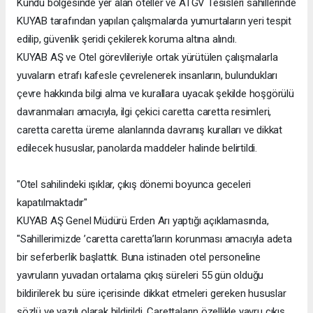
Kundu bölgesinde yer alan oteller ve ATGV Tesisleri sahillerinde
KUYAB tarafından yapılan çalışmalarda yumurtaların yeri tespit
edilip, güvenlik şeridi çekilerek koruma altına alındı.
KUYAB AŞ ve Otel görevlileriyle ortak yürütülen çalışmalarla
yuvaların etrafı kafesle çevrelenerek insanların, bulundukları
çevre hakkında bilgi alma ve kurallara uyacak şekilde hoşgörülü
davranmaları amacıyla, ilgi çekici caretta caretta resimleri,
caretta caretta üreme alanlarında davranış kuralları ve dikkat
edilecek hususlar, panolarda maddeler halinde belirtildi.
"Otel sahilindeki ışıklar, çıkış dönemi boyunca geceleri
kapatılmaktadır"
KUYAB AŞ Genel Müdürü Erden Arı yaptığı açıklamasında,
"Sahillerimizde ’caretta caretta’ların korunması amacıyla adeta
bir seferberlik başlattık. Buna istinaden otel personeline
yavruların yuvadan ortalama çıkış süreleri 55 gün olduğu
bildirilerek bu süre içerisinde dikkat etmeleri gereken hususlar
sözlü ve yazılı olarak bildirildi. Carettaların özellikle yavru çıkış