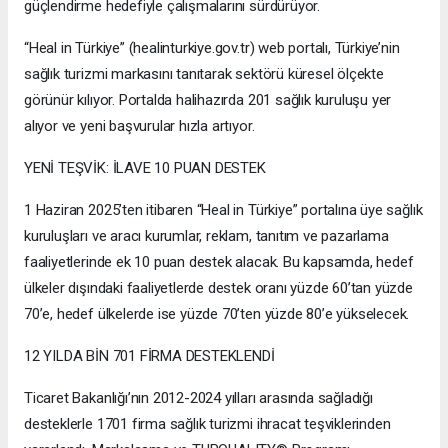
güçlendirme hedefiyle çalışmalarını sürdürüyor.
“Heal in Türkiye” (healinturkiye.gov.tr) web portalı, Türkiye’nin
sağlık turizmi markasını tanıtarak sektörü küresel ölçekte
görünür kılıyor. Portalda halihazırda 201 sağlık kuruluşu yer
alıyor ve yeni başvurular hızla artıyor.
YENİ TEŞVİK: İLAVE 10 PUAN DESTEK
1 Haziran 2025’ten itibaren “Heal in Türkiye” portalına üye sağlık
kuruluşları ve aracı kurumlar, reklam, tanıtım ve pazarlama
faaliyetlerinde ek 10 puan destek alacak. Bu kapsamda, hedef
ülkeler dışındaki faaliyetlerde destek oranı yüzde 60’tan yüzde
70’e, hedef ülkelerde ise yüzde 70’ten yüzde 80’e yükselecek.
12 YILDA BİN 701 FİRMA DESTEKLENDİ
Ticaret Bakanlığı’nın 2012-2024 yılları arasında sağladığı
desteklerle 1701 firma sağlık turizmi ihracat teşviklerinden