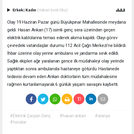
Erkek
|
Kadın
(Haberi Sesli Oku)
Olay 19 Haziran Pazar günü Büyükpınar Mahallesinde meydana
geldi. Hasan Arıkan (17) isimli genç sera üzerinden geçen
elektrik kablolarına temas ederek akıma kapıldı. Olayı görev
çevredeki vatandaşlar durumu 112 Acil Çağrı Merkezi’ne bildirdi.
İhbar üzerine olay yerine ambulans ve jandarma sevk edildi.
Sağlık ekipleri ağır yaralanan gence ilk müdahaleyi olay yerinde
yaptıktan sonra ambulansla hastaneye götürdü. Hastanede
tedavisi devam eden Arıkan doktorların tüm müdahalesine
rağmen kurtarılamayarak 6 günlük yaşam savaşını kaybetti.
#Elektrik Çarpan Genç
#hasan arıkan
#alanya
#hocalar