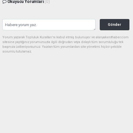
Okuyucu Yorumları
(0)
Gönder
Yorum yazarak Topluluk Kuralları’nı kabul etmiş bulunuyor ve alanyakenthaber.com
sitesine yaptığınız yorumunuzla ilgili doğrudan veya dolaylı tüm sorumluluğu tek
başınıza üstleniyorsunuz. Yazılan tüm yorumlardan site yönetimi hiçbir şekilde
sorumlu tutulamaz.