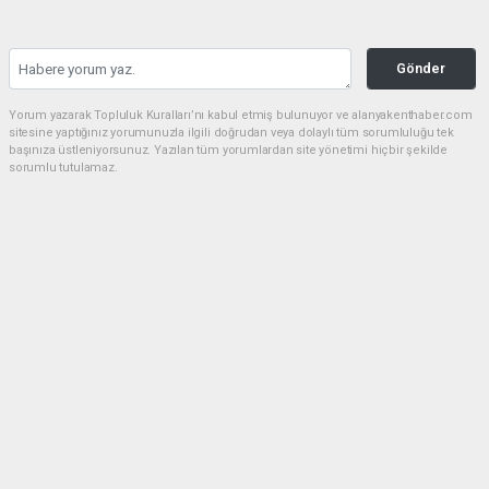
Gönder
Yorum yazarak Topluluk Kuralları’nı kabul etmiş bulunuyor ve alanyakenthaber.com
sitesine yaptığınız yorumunuzla ilgili doğrudan veya dolaylı tüm sorumluluğu tek
başınıza üstleniyorsunuz. Yazılan tüm yorumlardan site yönetimi hiçbir şekilde
sorumlu tutulamaz.