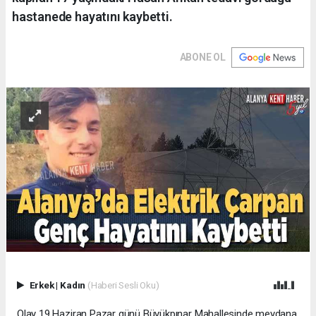
hastanede hayatını kaybetti.
ABONE OL
Erkek
|
Kadın
(Haberi Sesli Oku)
Olay 19 Haziran Pazar günü Büyükpınar Mahallesinde meydana