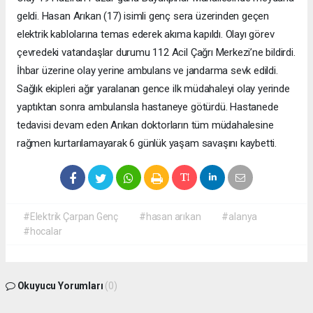
geldi. Hasan Arıkan (17) isimli genç sera üzerinden geçen
elektrik kablolarına temas ederek akıma kapıldı. Olayı görev
çevredeki vatandaşlar durumu 112 Acil Çağrı Merkezi’ne bildirdi.
İhbar üzerine olay yerine ambulans ve jandarma sevk edildi.
Sağlık ekipleri ağır yaralanan gence ilk müdahaleyi olay yerinde
yaptıktan sonra ambulansla hastaneye götürdü. Hastanede
tedavisi devam eden Arıkan doktorların tüm müdahalesine
rağmen kurtarılamayarak 6 günlük yaşam savaşını kaybetti.
#Elektrik Çarpan Genç
#hasan arıkan
#alanya
#hocalar
Okuyucu Yorumları
(0)