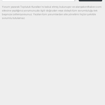
Yorum yazarak Topluluk Kuralları’nı kabul etmiş bulunuyor ve alanyakenthaber.com
sitesine yaptığınız yorumunuzla ilgili doğrudan veya dolaylı tüm sorumluluğu tek
başınıza üstleniyorsunuz. Yazılan tüm yorumlardan site yönetimi hiçbir şekilde
sorumlu tutulamaz.