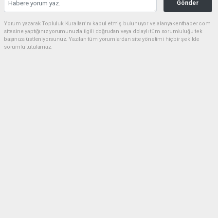
Gönder
Yorum yazarak Topluluk Kuralları’nı kabul etmiş bulunuyor ve alanyakenthaber.com
sitesine yaptığınız yorumunuzla ilgili doğrudan veya dolaylı tüm sorumluluğu tek
başınıza üstleniyorsunuz. Yazılan tüm yorumlardan site yönetimi hiçbir şekilde
sorumlu tutulamaz.