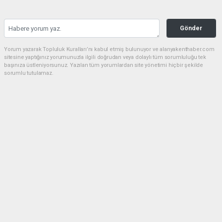
Gönder
Yorum yazarak Topluluk Kuralları’nı kabul etmiş bulunuyor ve alanyakenthaber.com
sitesine yaptığınız yorumunuzla ilgili doğrudan veya dolaylı tüm sorumluluğu tek
başınıza üstleniyorsunuz. Yazılan tüm yorumlardan site yönetimi hiçbir şekilde
sorumlu tutulamaz.