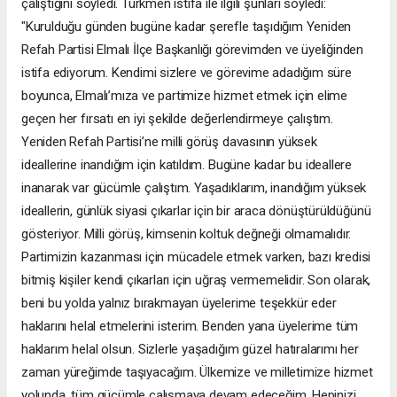
çalıştığını söyledi. Türkmen istifa ile ilgili şunları söyledi:
"Kurulduğu günden bugüne kadar şerefle taşıdığım Yeniden
Refah Partisi Elmalı İlçe Başkanlığı görevimden ve üyeliğinden
istifa ediyorum. Kendimi sizlere ve görevime adadığım süre
boyunca, Elmalı’mıza ve partimize hizmet etmek için elime
geçen her fırsatı en iyi şekilde değerlendirmeye çalıştım.
Yeniden Refah Partisi’ne milli görüş davasının yüksek
ideallerine inandığım için katıldım. Bugüne kadar bu ideallere
inanarak var gücümle çalıştım. Yaşadıklarım, inandığım yüksek
ideallerin, günlük siyasi çıkarlar için bir araca dönüştürüldüğünü
gösteriyor. Milli görüş, kimsenin koltuk değneği olmamalıdır.
Partimizin kazanması için mücadele etmek varken, bazı kredisi
bitmiş kişiler kendi çıkarları için uğraş vermemelidir. Son olarak,
beni bu yolda yalnız bırakmayan üyelerime teşekkür eder
haklarını helal etmelerini isterim. Benden yana üyelerime tüm
haklarım helal olsun. Sizlerle yaşadığım güzel hatıralarımı her
zaman yüreğimde taşıyacağım. Ülkemize ve milletimize hizmet
yolunda, tüm gücümle çalışmaya devam edeceğim. Hepinizi