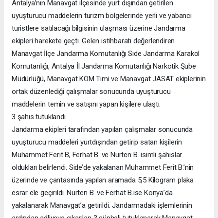
Antalya’nın Manavgat ilçesinde yurt dışından getirilen
uyuşturucu maddelerin turizm bölgelerinde yerli ve yabancı
turistlere satılacağı bilgisinin ulaşması üzerine Jandarma
ekipleri harekete geçti. Gelen istihbaratı değerlendiren
Manavgat İlçe Jandarma Komutanlığı Side Jandarma Karakol
Komutanlığı, Antalya İl Jandarma Komutanlığı Narkotik Şube
Müdürlüğü, Manavgat KOM Timi ve Manavgat JASAT ekiplerinin
ortak düzenlediği çalışmalar sonucunda uyuşturucu
maddelerin temin ve satışını yapan kişilere ulaştı.
3 şahıs tutuklandı
Jandarma ekipleri tarafından yapılan çalışmalar sonucunda
uyuşturucu maddeleri yurtdışından getirip satan kişilerin
Muhammet Ferit B, Ferhat B. ve Nurten B. isimli şahıslar
oldukları belirlendi. Side’de yakalanan Muhammet Ferit B.’nin
üzerinde ve çantasında yapılan aramada 5,5 Kilogram plaka
esrar ele geçirildi. Nurten B. ve Ferhat B.ise Konya’da
yakalanarak Manavgat’a getirildi. Jandarmadaki işlemlerinin
ardından adliyeye çıkarılan 3 şüpheli tutuklanarak Manavgat