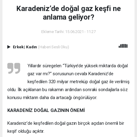
Karadeniz’de doğal gaz keşfi ne
anlama geliyor?
Ekleme Tarihi: 15.06.2021 - 11:27
Erkek
|
Kadın
(Haberi Sesli Oku)
Yıllardır süregelen “Türkiye’de yüksek miktarda doğal
gaz var mı?” sorusunun cevabı Karadeniz’de
keşfedilen 320 milyar metreküp doğal gaz ile verilmiş
oldu. İlk açıklanan bu rakamın ardından sonraki sondajlarla söz
konusu miktarın daha da artacağı öngörülüyor.
KARADENİZ DOĞAL GAZININ ÖNEMİ
Karadeniz’de keşfedilen doğal gazın birçok açıdan önemli bir
keşif olduğu açıktır.